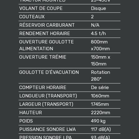
TRACTOR MOUNTED
25-45CV
VOLANT DE COUPE
Disque
COUTEAUX
2
RÉSERVOIR CARBURANT
N/A
RENDEMENT HORAIRE
4.5 t/h
OUVERTURE GOULOTTE
800mm
ALIMENTATION
x700mm
OUVERTURE TRÉMIE
150mm x
150mm
GOULOTTE D’ÉVACUATION
Rotation
280°
COMPTEUR HORAIRE
De série
LONGUEUR (TRANSPORT)
1060mm
LARGEUR (TRANSPORT)
1745mm
HAUTEUR
2220mm
POIDS
490 kg
PUISSANCE SONORE LWA
117 dB(A)
PRESSION SONORE LPA
93 dB(A)